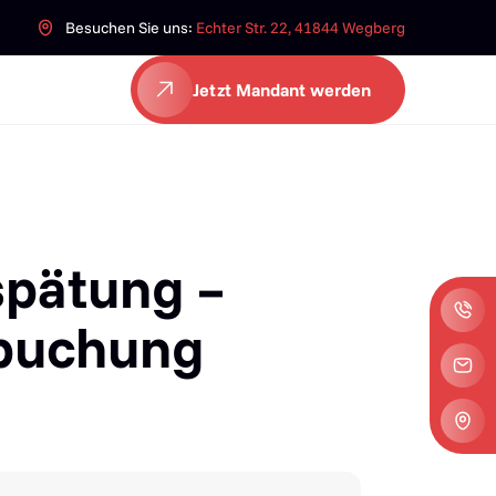
Besuchen Sie uns:
Echter Str. 22, 41844 Wegberg
Jetzt Mandant werden
spätung –
gbuchung