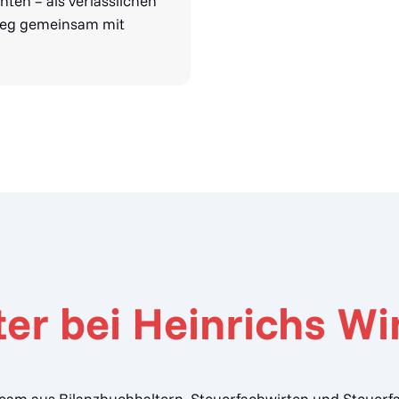
hnten – als verlässlichen
 Weg gemeinsam mit
er bei Heinrichs W
am aus Bilanzbuchhaltern, Steuerfachwirten und Steuerfacha