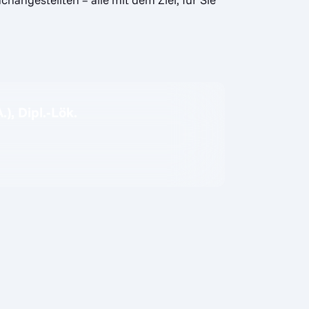
.), Dipl.-Lök.
n