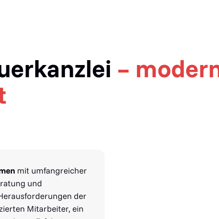
euerkanzlei
– modern
t
hmen
mit umfangreicher
eratung und
n Herausforderungen der
zierten Mitarbeiter, ein