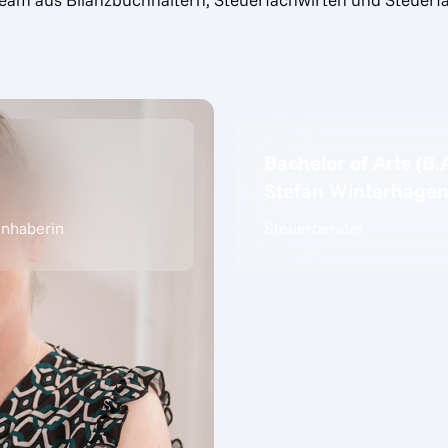
Bachelor of Arts (B.A
Stefan Winterhage
iinhaberin
Steuerberater