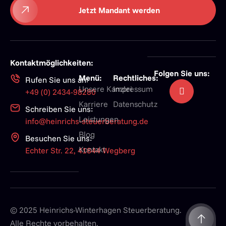
Jetzt Mandant werden
Kontaktmöglichkeiten:
Folgen Sie uns:
Menü:
Rechtliches:
Rufen Sie uns an:
Unsere Kanzlei
Impressum
+49 (0) 2434-98280
Karriere
Datenschutz
Schreiben Sie uns:
Leistungen
info@heinrichs-steuerberatung.de
Blog
Besuchen Sie uns:
Kontakt
Echter Str. 22, 41844 Wegberg
© 2025 Heinrichs-Winterhagen Steuerberatung.
Alle Rechte vorbehalten.