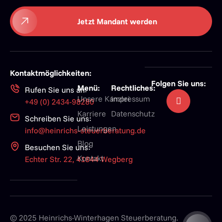
Jetzt Mandant werden
Kontaktmöglichkeiten:
Folgen Sie uns:
Menü:
Rechtliches:
Rufen Sie uns an:
Unsere Kanzlei
Impressum
+49 (0) 2434-98280
Karriere
Datenschutz
Schreiben Sie uns:
Leistungen
info@heinrichs-steuerberatung.de
Blog
Besuchen Sie uns:
Kontakt
Echter Str. 22, 41844 Wegberg
© 2025 Heinrichs-Winterhagen Steuerberatung.